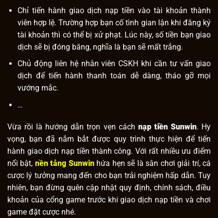
Chỉ tiến hành giao dịch nạp tiền vào tài khoản thành
viên hợp lệ. Trường hợp bạn cố tình gian lận khi đăng ký
tài khoản thì có thể bị xử phạt. Lúc này, số tiền bạn giao
dịch sẽ bị đóng băng, nghĩa là bạn sẽ mất trắng.
Chủ động liên hệ nhân viên CSKH khi cần tư vấn giao
dịch để tiến hành thanh toán dễ dàng, tháo gỡ mọi
vướng mắc.
…
Vừa rồi là hướng dẫn trọn vẹn cách
nạp tiền Sunwin
. Hy
vọng, bạn đã nắm bắt được quy trình thực hiện để tiến
hành giao dịch nạp tiền thành công. Với rất nhiều ưu điểm
nổi bật,
nền tảng Sunwin
hứa hẹn sẽ là sân chơi giải trí, cá
cược lý tưởng mang đến cho bạn trải nghiệm hấp dẫn. Tuy
nhiên, bạn đừng quên cập nhật quy định, chính sách, điều
khoản của cổng game trước khi giao dịch nạp tiền và chơi
game đặt cược nhé.