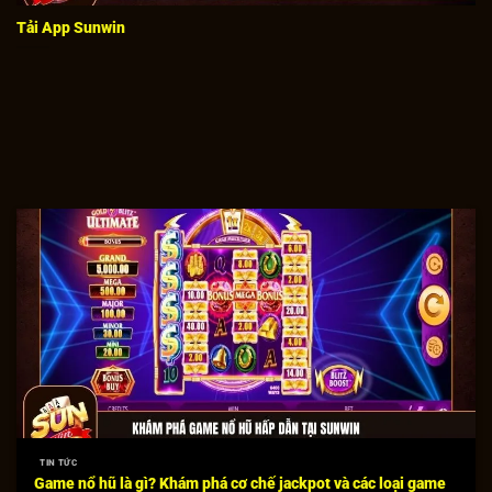
Tải App Sunwin
TIN TỨC
Game nổ hũ là gì? Khám phá cơ chế jackpot và các loại game