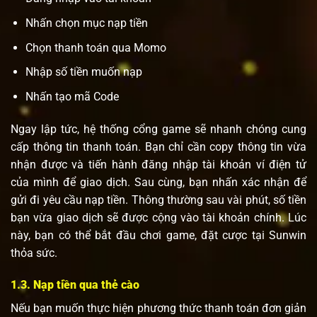
Nhấn chọn mục nạp tiền
Chọn thanh toán qua Momo
Nhập số tiền muốn nạp
Nhấn tạo mã Code
Ngay lập tức, hệ thống cổng game sẽ nhanh chóng cung
cấp thông tin thanh toán. Bạn chỉ cần copy thông tin vừa
nhận được và tiến hành đăng nhập tài khoản ví điện tử
của mình để giao dịch. Sau cùng, bạn nhấn xác nhận để
gửi đi yêu cầu nạp tiền. Thông thường sau vài phút, số tiền
bạn vừa giao dịch sẽ được cộng vào tài khoản chính. Lúc
này, bạn có thể bắt đầu chơi game, đặt cược tại Sunwin
thỏa sức.
1.3. Nạp tiền qua thẻ cào
Nếu bạn muốn thực hiện phương thức thanh toán đơn giản