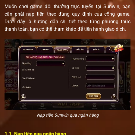
Muốn chơi game đổi thưởng trực tuyến tại Sunwin, bạn
cần phải nạp tiền theo đúng quy định của cổng game.
Dưới đây là hướng dẫn chi tiết theo từng phương thức
thanh toán, bạn có thể tham khảo để tiến hành giao dịch.
Nạp tiền Sunwin qua ngân hàng
1.1. Nạp tiền qua ngân hàng