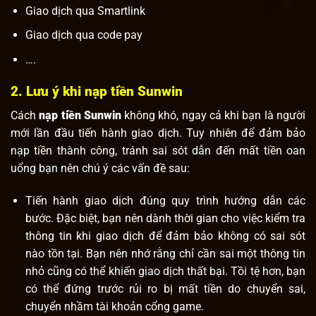
Giao dịch qua Smartlink
Giao dịch qua code pay
….
2. Lưu ý khi nạp tiền Sunwin
Cách
nạp tiền Sunwin
không khó, ngay cả khi bạn là người
mới lần đầu tiến hành giao dịch. Tuy nhiên để đảm bảo
nạp tiền thành công, tránh sai sót dẫn đến mất tiền oan
uổng bạn nên chú ý các vấn đề sau:
Tiến hành giao dịch đúng quy trình hướng dẫn các
bước. Đặc biệt, bạn nên dành thời gian cho việc kiểm tra
thông tin khi giao dịch để đảm bảo không có sai sót
nào tồn tại. Bạn nên nhớ rằng chỉ cần sai một thông tin
nhỏ cũng có thể khiến giao dịch thất bại. Tồi tệ hơn, bạn
có thể đứng trước rủi ro bị mất tiền do chuyển sai,
chuyển nhầm tài khoản cổng game.