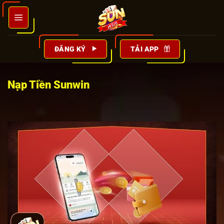
Bỏ
qua
nội
dung
ĐĂNG KÝ
TẢI APP
Nạp Tiền Sunwin