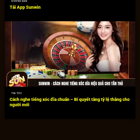
HƯỚNG DẪN
Tải App Sunwin
TIN TỨC
Cách nghe tiếng xóc đĩa chuẩn – Bí quyết tăng tỷ lệ thắng cho
người mới