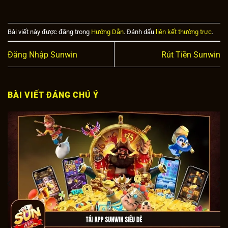
Bài viết này được đăng trong
Hướng Dẫn
. Đánh dấu
liên kết thường trực
.
Đăng Nhập Sunwin
Rút Tiền Sunwin
BÀI VIẾT ĐÁNG CHÚ Ý