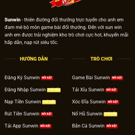
Sunwin
- thiên đường đổi thưởng trực tuyến cho anh em
đam mê bộ môn game bài đổi thưởng. Đến với sun win
anh em được trải nghiệm kho trò chơi cực hot, khuyến mãi
hấp dẫn, nạp rút siêu tốc.
HƯỚNG DẪN
TRÒ CHƠI
Đăng Ký Sunwin
Game Bài Sunwin
Đăng Nhập Sunwin
Tải Xỉu Sunwin
Nạp Tiền Sunwin
Xóc Đĩa Sunwin
Rút Tiền Sunwin
Nổ Hũ Sunwin
Tải App Sunwin
Bắn Cá Sunwin