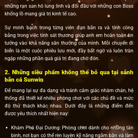
những rạn san hô lung linh và đối đầu với những con Boss
khổng lồ mang giá trị kinh tế cao.
Sự minh bạch trong từng viên đạn bắn ra và tính công
bằng trong việc tính sát thương giúp anh em hoàn toàn tin
tưởng vào khả năng săn thưởng của mình. Mỗi chuyến đi
biển là một cuộc phiêu lưu mới, đầy bất ngờ và luôn tràn
ngập những phần quà giá trị đang chờ đón.
2. Những siêu phẩm không thể bỏ qua tại sảnh
bắn cá Sunwin
Để mang lại sự đa dạng và tránh cảm giác nhàm chán, hệ
thống đã thiết kế nhiều phòng chơi với các chủ đề và mức
độ thử thách khác nhau. Dưới đây là những điểm đến
được yêu thích nhất hiện nay:
Khám Phá Đại Dương: Phòng chơi dành cho những tân
binh, nơi bạn có thể rèn luyện kỹ năng ngắm bắn và làm