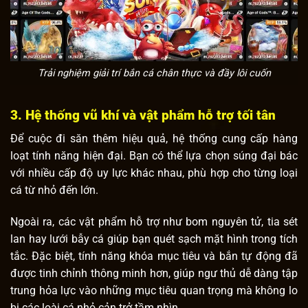
Trải nghiệm giải trí bắn cá chân thực và đầy lôi cuốn
3. Hệ thống vũ khí và vật phẩm hỗ trợ tối tân
Để cuộc đi săn thêm hiệu quả, hệ thống cung cấp hàng
loạt tính năng hiện đại. Bạn có thể lựa chọn súng đại bác
với nhiều cấp độ uy lực khác nhau, phù hợp cho từng loại
cá từ nhỏ đến lớn.
Ngoài ra, các vật phẩm hỗ trợ như bom nguyên tử, tia sét
lan hay lưới bẫy cá giúp bạn quét sạch mặt hình trong tích
tắc. Đặc biệt, tính năng khóa mục tiêu và bắn tự động đã
được tinh chỉnh thông minh hơn, giúp ngư thủ dễ dàng tập
trung hỏa lực vào những mục tiêu quan trọng mà không lo
bị các loài cá nhỏ cản trở tầm nhìn.